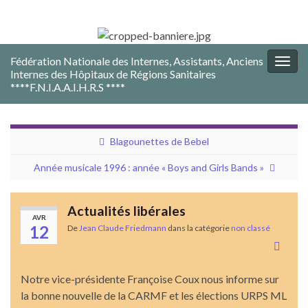
Fédération Nationale des Internes, Assistants, Anciens
Togg
Internes des Hôpitaux de Régions Sanitaires
navig
****F.N.I.A.A.I.H.R.S ****
Blagounettes de Bebel
Année musicale 1996 : année « Boys and Girls Bands »
Actualités libérales
AVR
12
De
Jean Claude Friedmann
dans la catégorie
non classé
Notre vice-présidente Françoise Coux nous informe sur
la bonne nouvelle de la CARMF et les élections URPS ML