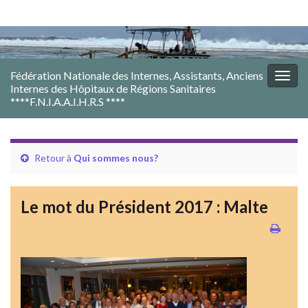
Fédération Nationale des Internes, Assistants, Anciens
Togg
Internes des Hôpitaux de Régions Sanitaires
navig
****F.N.I.A.A.I.H.R.S ****
Retour à
Qui sommes nous?
Le mot du Président 2017 : Malte