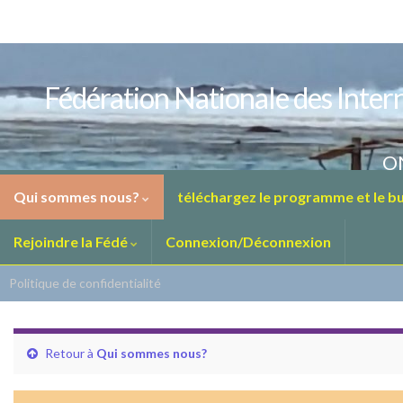
Fédération Nationale des Intern
ON
Qui sommes nous?
téléchargez le programme et le bul
Rejoindre la Fédé
Connexion/Déconnexion
Politique de confidentialité
Retour à
Qui sommes nous?