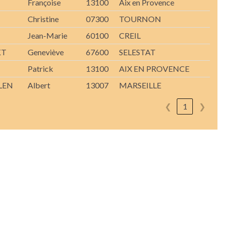
Françoise
13100
Aix en Provence
Christine
07300
TOURNON
Jean-Marie
60100
CREIL
KT
Geneviève
67600
SELESTAT
Patrick
13100
AIX EN PROVENCE
LEN
Albert
13007
MARSEILLE
❮
1
❯