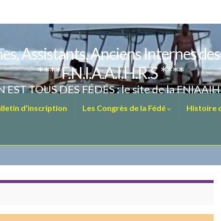
es, Assistants, Anciens Internes de
****F.N.I.A.A.I.H.R.S ****
 EST TOUS DES FÉDÉS : le site de la FNIAAI
letin d’inscription
Les Congrès de la Fédé
Histoire