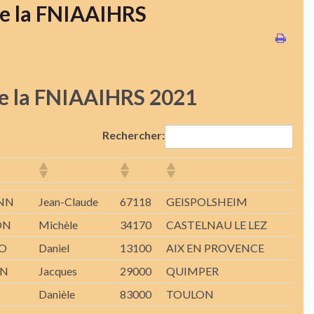
e la FNIAAIHRS
e la FNIAAIHRS 2021
Rechercher:
NN
Jean-Claude
67118
GEISPOLSHEIM
ON
Michèle
34170
CASTELNAU LE LEZ
O
Daniel
13100
AIX EN PROVENCE
AN
Jacques
29000
QUIMPER
Danièle
83000
TOULON