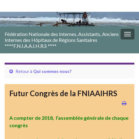
Fédération Nationale des Internes, Assistants, Anciens
Togg
Internes des Hôpitaux de Régions Sanitaires
navig
****F.N.I.A.A.I.H.R.S ****
Retour à
Qui sommes nous?
Futur Congrès de la FNIAAIHRS
A compter de 2018, l’assemblée générale de chaque
congrès