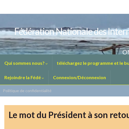
Fédération Nationale des Intern
ON
Qui sommes nous?
téléchargez le programme et le bul
Rejoindre la Fédé
Connexion/Déconnexion
Politique de confidentialité
Le mot du Président à son retou