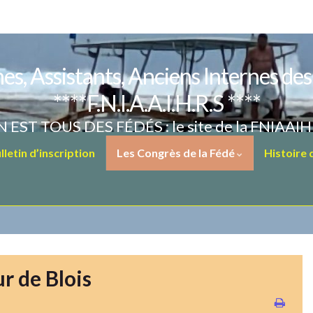
es, Assistants, Anciens Internes de
****F.N.I.A.A.I.H.R.S ****
 EST TOUS DES FÉDÉS : le site de la FNIAAI
letin d’inscription
Les Congrès de la Fédé
Histoire
r de Blois