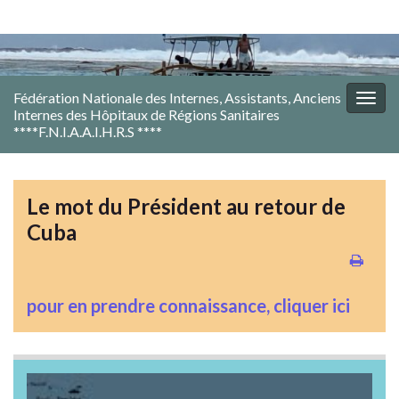
Fédération Nationale des Internes, Assistants, Anciens
Togg
Internes des Hôpitaux de Régions Sanitaires
navig
****F.N.I.A.A.I.H.R.S ****
Le mot du Président au retour de
Cuba
pour en prendre connaissance, cliquer ici