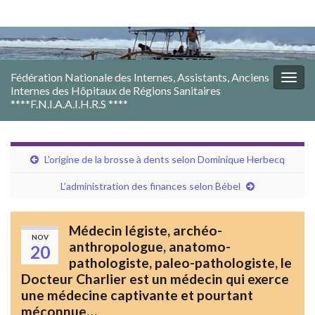
Fédération Nationale des Internes, Assistants, Anciens
Togg
Internes des Hôpitaux de Régions Sanitaires
navig
****F.N.I.A.A.I.H.R.S ****
L’origine de la brosse à dents selon Dominique Herbecq
L’administration des finances selon Bébel
Médecin légiste, archéo-
NOV
anthropologue, anatomo-
20
pathologiste, paleo-pathologiste, le
Docteur Charlier est un médecin qui exerce
une médecine captivante et pourtant
méconnue…