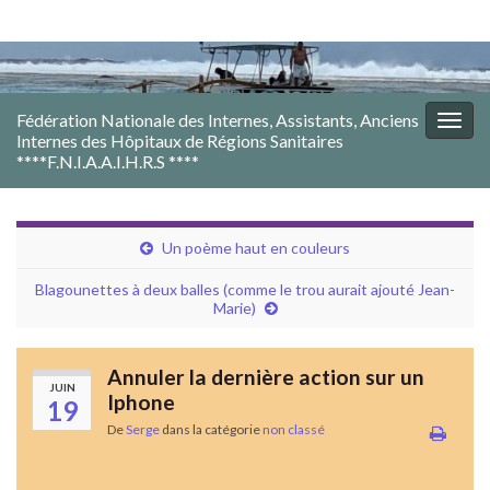
Fédération Nationale des Internes, Assistants, Anciens
Togg
Internes des Hôpitaux de Régions Sanitaires
navig
****F.N.I.A.A.I.H.R.S ****
Un poème haut en couleurs
Blagounettes à deux balles (comme le trou aurait ajouté Jean-
Marie)
Annuler la dernière action sur un
JUIN
Iphone
19
De
Serge
dans la catégorie
non classé