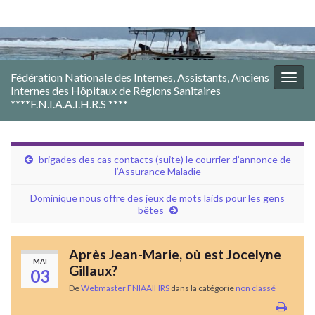
Fédération Nationale des Internes, Assistants, Anciens
Togg
Internes des Hôpitaux de Régions Sanitaires
navig
****F.N.I.A.A.I.H.R.S ****
brigades des cas contacts (suite) le courrier d’annonce de
l’Assurance Maladie
Dominique nous offre des jeux de mots laids pour les gens
bêtes
Après Jean-Marie, où est Jocelyne
MAI
Gillaux?
03
De
Webmaster FNIAAIHRS
dans la catégorie
non classé