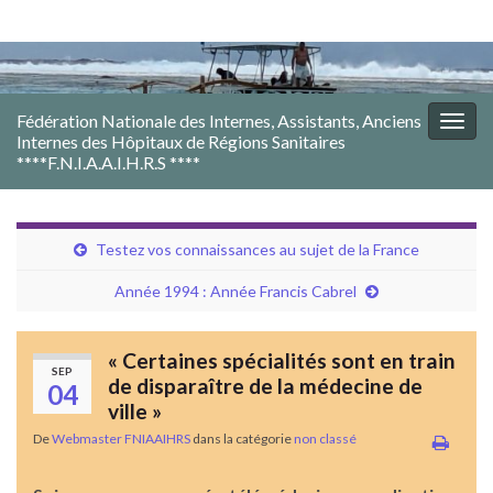
Fédération Nationale des Internes, Assistants, Anciens
Togg
Internes des Hôpitaux de Régions Sanitaires
navig
****F.N.I.A.A.I.H.R.S ****
Testez vos connaissances au sujet de la France
Année 1994 : Année Francis Cabrel
« Certaines spécialités sont en train
SEP
de disparaître de la médecine de
04
ville »
De
Webmaster FNIAAIHRS
dans la catégorie
non classé