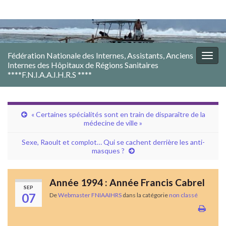
Fédération Nationale des Internes, Assistants, Anciens
Togg
Internes des Hôpitaux de Régions Sanitaires
navig
****F.N.I.A.A.I.H.R.S ****
« Certaines spécialités sont en train de disparaître de la
médecine de ville »
Sexe, Raoult et complot… Qui se cachent derrière les anti-
masques ?
Année 1994 : Année Francis Cabrel
SEP
07
De
Webmaster FNIAAIHRS
dans la catégorie
non classé