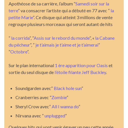
Apothéose de sa carrière, l’album “
Samedi soir sur la
terre
“ va consacrer l’artiste qui a débuté en 77 avec “
la
petite Marie
“. Ce disque qui atteint 3 millions de vente
regroupe plusieurs morceaux qui seront autant de hits
“
la corrida
“, “
Assis sur le rebord du monde
“, «
la Cabane
du pêcheur
“, “
je t’aimais je t’aime et je t’aimerai
“
“
Octobre
“.
Sur le plan international
1 ère apparition pour Oasis
et
sortie du seul disque de
l’étoile filante Jeff Buckley
.
Soundgarden avec“
Black hole sun
“
Cranberries avec “
Zombie
“
Sheryl Crow avec“
All I wanna do
“
Nirvana avec “
unplugged
“
Quelques hits qui vont venir égayer un peu cette année