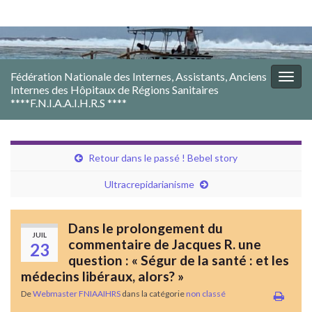
Fédération Nationale des Internes, Assistants, Anciens
Togg
Internes des Hôpitaux de Régions Sanitaires
navig
****F.N.I.A.A.I.H.R.S ****
Retour dans le passé ! Bebel story
Ultracrepidarianisme
Dans le prolongement du
JUIL
commentaire de Jacques R. une
23
question : « Ségur de la santé : et les
médecins libéraux, alors? »
De
Webmaster FNIAAIHRS
dans la catégorie
non classé