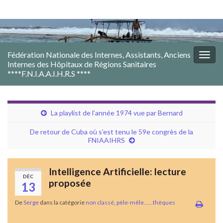
Fédération Nationale des Internes, Assistants, Anciens
Togg
Internes des Hôpitaux de Régions Sanitaires
navig
****F.N.I.A.A.I.H.R.S ****
La playlist de l’année 1974 vue par Bernard
De retour de Cuba où s’est tenu le 59e congrès de la
FNIAAIHRS
Intelligence Artificielle: lecture
DÉC
proposée
13
De
Serge
dans la catégorie
non classé
,
pèle-mêle......thèques