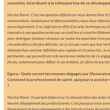
consultés, interdisent à la téléexpertise de se développe
Nicolas Revel : C’est une question difficile car nous devons fixer le 
nomenclature. Autant pour la téléconsultation, nous nous référons a
aucun équivalent. Il ne s’agit pas en effet d’un acte, technique ou cl
répondre à une question posée par un confrère et assortie d’élém
pour distinguer plusieurs niveaux car toutes les expertises n’ont p
rémunération a été plus délicate, car je n’ai pas voulu que leur tari
téléexpertises sont par définition plus rapides et circonscrites. Je s
pertinentes, qui permettront à de nombreux médecins de s’y engager.
ferons, notamment pour définir le cas échéant, un 3ème niveau tari
Egora : Quels seront les moyens dégagés par l’Assurance
Comment le professionnel de santé, qui pourra assister u
?
Nicolas Revel : Ils portent d’abord sur la rémunération des actes réa
besoins d’équipement des professionnels. C’est pourquoi nous avon
financement de leurs abonnements à des infrastructures sécurisées