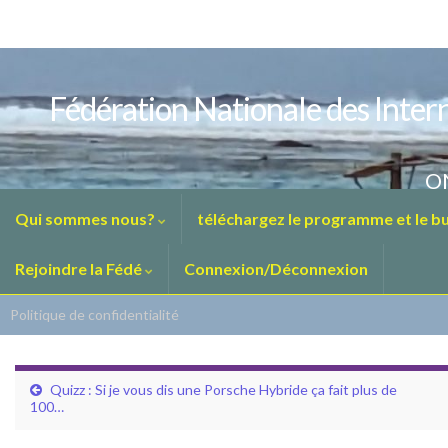
Fédération Nationale des Intern
ON
Qui sommes nous?
téléchargez le programme et le bul
Rejoindre la Fédé
Connexion/Déconnexion
Politique de confidentialité
Quizz : Si je vous dis une Porsche Hybride ça fait plus de
100…