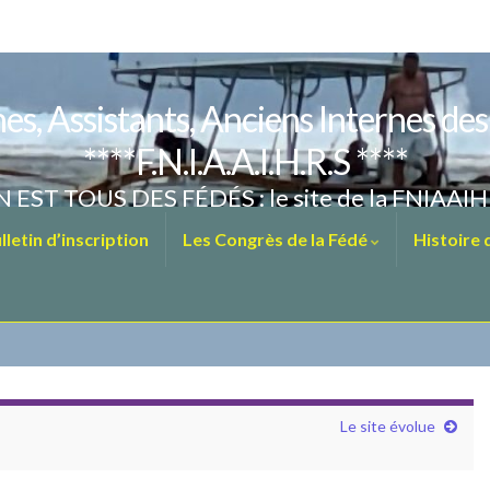
es, Assistants, Anciens Internes de
****F.N.I.A.A.I.H.R.S ****
 EST TOUS DES FÉDÉS : le site de la FNIAAI
letin d’inscription
Les Congrès de la Fédé
Histoire
Le site évolue