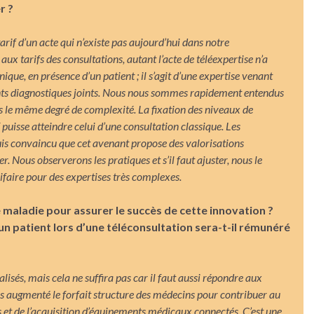
r ?
tarif d’un acte qui n’existe pas aujourd’hui dans notre
ux tarifs des consultations, autant l’acte de téléexpertise n’a
inique, en présence d’un patient ; il s’agit d’une expertise venant
ents diagnostiques joints. Nous nous sommes rapidement entendus
as le même degré de complexité. La fixation des niveaux de
f puisse atteindre celui d’une consultation classique. Les
uis
convaincu que cet avenant propose des valorisations
 Nous observerons les pratiques et s’il faut ajuster, nous le
faire pour des expertises très complexes.
 maladie pour assurer le succès de cette innovation ?
n patient lors d’une téléconsultation sera-t-il rémunéré
lisés, mais cela ne suffira pas car il faut aussi répondre aux
s augmenté le forfait structure des médecins pour contribuer au
 et de l’acquisition d’équipements médicaux connectés. C’est une