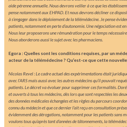
aide pérenne annuelle. Nous devrons veiller à ce que les établisse
pense notamment aux EHPAD. Et nous devrons décliner ce dispositi
à s’engager dans le déploiement de la télémédecine. Je pense évid
patients, notamment en perte d’autonomie. Une négociation est en c
Nous leur proposerons une rémunération pour le temps nécessair
Nous aborderons aussi le sujet avec les pharmaciens.
Egora : Quelles sont les conditions requises, par un méde
acteur de la télémédecine ? Qu’est-ce que cette nouvell
Nicolas Revel : Le cadre actuel des expérimentations était juridiqu
avec l’ARS mais aussi avec les autres médecins qu’il pouvait requér
patients. Le décret va évoluer pour supprimer ces formalités. Dorén
et ouverts à tous les médecins, dès lors que sont respectées les deux 
des données médicales échangées et les règles du parcours coordonné
connu du médecin et que ce dernier l’ait reçu en consultation prése
évidemment des dérogations, notamment pour les patients sans méde
voulons tous qu’après tant d’années de tâtonnements, la télémédecin