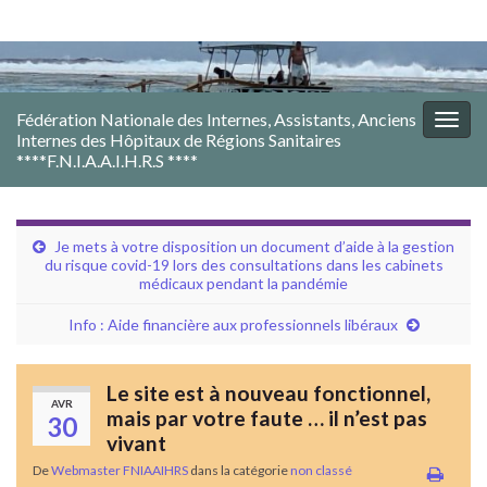
Fédération Nationale des Internes, Assistants, Anciens
Togg
Internes des Hôpitaux de Régions Sanitaires
navig
****F.N.I.A.A.I.H.R.S ****
Je mets à votre disposition un document d’aide à la gestion
du risque covid-19 lors des consultations dans les cabinets
médicaux pendant la pandémie
Info : Aide financière aux professionnels libéraux
Le site est à nouveau fonctionnel,
AVR
mais par votre faute … il n’est pas
30
vivant
De
Webmaster FNIAAIHRS
dans la catégorie
non classé