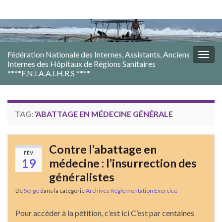
Fédération Nationale des Internes, Assistants, Anciens
Togg
Internes des Hôpitaux de Régions Sanitaires
navig
****F.N.I.A.A.I.H.R.S ****
TAG:
‘ABATTAGE EN MÉDECINE GÉNÉRALE
Contre l’abattage en
FÉV
19
médecine : l’insurrection des
généralistes
De
Serge
dans la catégorie
Archives Réglementation Exercice
Pour accéder à la pétition, c’est ici C’est par centaines