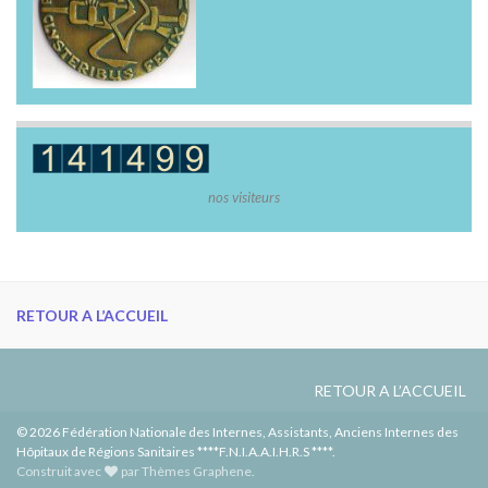
nos visiteurs
RETOUR A L’ACCUEIL
RETOUR A L’ACCUEIL
© 2026 Fédération Nationale des Internes, Assistants, Anciens Internes des
Hôpitaux de Régions Sanitaires ****F.N.I.A.A.I.H.R.S ****.
Construit avec
par
Thèmes Graphene
.