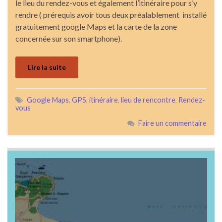
le lieu du rendez-vous et également l’itinéraire pour s’y
rendre ( prérequis avoir tous deux préalablement installé
gratuitement google Maps et la carte de la zone
concernée sur son smartphone).
Lire la suite
Google Maps
,
GPS
,
itinéraire
,
lieu de rencontre
,
Rendez-
vous
Faire un commentaire