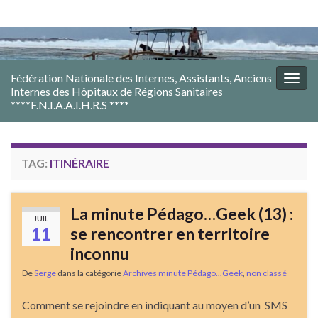
Fédération Nationale des Internes, Assistants, Anciens
Togg
Internes des Hôpitaux de Régions Sanitaires
navig
****F.N.I.A.A.I.H.R.S ****
TAG:
ITINÉRAIRE
La minute Pédago…Geek (13) :
JUIL
11
se rencontrer en territoire
inconnu
De
Serge
dans la catégorie
Archives minute Pédago...Geek
,
non classé
Comment se rejoindre en indiquant au moyen d’un SMS