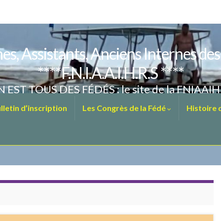
es, Assistants, Anciens Internes de
****F.N.I.A.A.I.H.R.S ****
 EST TOUS DES FÉDÉS : le site de la FNIAAI
letin d’inscription
Les Congrès de la Fédé
Histoire