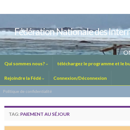
Fédération Nationale des Intern
ON
Qui sommes nous?
téléchargez le programme et le bul
Rejoindre la Fédé
Connexion/Déconnexion
Politique de confidentialité
TAG:
PAIEMENT AU SÉJOUR