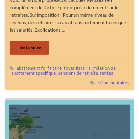
complément de l’article publié précédemment sur les
retraites. Surimposition ! Pour un même niveau de
revenus, des retraités seraient plus fortement taxés que
les salariés. Explications….
Lire la suite
abattement forfaitaire
,
foyer fiscal
,
la limitation de
l’abattement spécifique
,
pensions de retraite
,
rentes
7 Commentaires