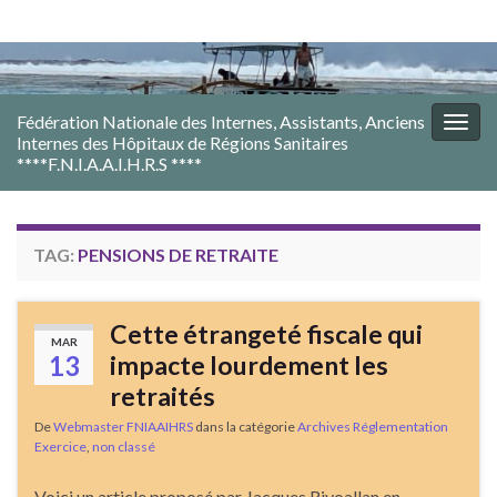
Fédération Nationale des Internes, Assistants, Anciens
Togg
Internes des Hôpitaux de Régions Sanitaires
navig
****F.N.I.A.A.I.H.R.S ****
TAG:
PENSIONS DE RETRAITE
Cette étrangeté fiscale qui
MAR
13
impacte lourdement les
retraités
De
Webmaster FNIAAIHRS
dans la catégorie
Archives Réglementation
Exercice
,
non classé
Voici un article proposé par Jacques Rivoallan en