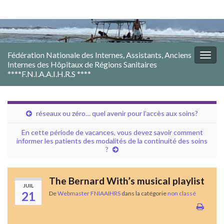
Fédération Nationale des Internes, Assistants, Anciens
Togg
Internes des Hôpitaux de Régions Sanitaires
navig
****F.N.I.A.A.I.H.R.S ****
réseaux ou zéro… quel avenir pour l’accès aux soins?
En cette période de vacances, vous devez savoir comment
informer les patients des modalités de la continuité des soins
?
The Bernard With’s musical playlist
JUIL
21
De
Webmaster FNIAAIHRS
dans la catégorie
non classé