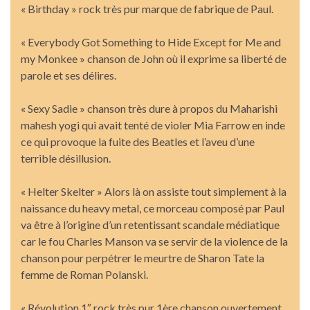
« Birthday » rock très pur marque de fabrique de Paul.
« Everybody Got Something to Hide Except for Me and
my Monkee » chanson de John où il exprime sa liberté de
parole et ses délires.
« Sexy Sadie » chanson très dure à propos du Maharishi
mahesh yogi qui avait tenté de violer Mia Farrow en inde
ce qui provoque la fuite des Beatles et l’aveu d’une
terrible désillusion.
« Helter Skelter » Alors là on assiste tout simplement à la
naissance du heavy metal, ce morceau composé par Paul
va être à l’origine d’un retentissant scandale médiatique
car le fou Charles Manson va se servir de la violence de la
chanson pour perpétrer le meurtre de Sharon Tate la
femme de Roman Polanski.
« Révolution 1″ rock très pur 1ère chanson ouvertement