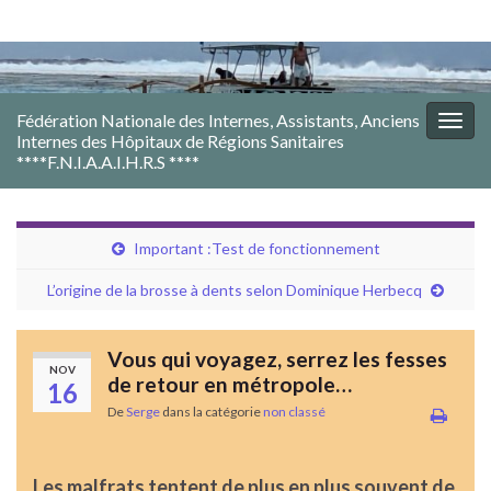
Fédération Nationale des Internes, Assistants, Anciens
Togg
Internes des Hôpitaux de Régions Sanitaires
navig
****F.N.I.A.A.I.H.R.S ****
Important :Test de fonctionnement
L’origine de la brosse à dents selon Dominique Herbecq
Vous qui voyagez, serrez les fesses
NOV
de retour en métropole…
16
De
Serge
dans la catégorie
non classé
Les malfrats tentent de plus en plus souvent de