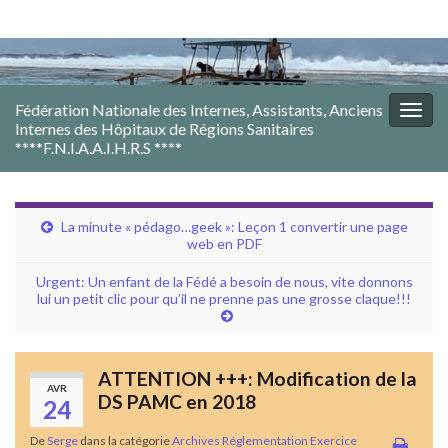
Fédération Nationale des Internes, Assistants, Anciens
Togg
Internes des Hôpitaux de Régions Sanitaires
navig
****F.N.I.A.A.I.H.R.S ****
La minute « pédago…geek »: Leçon 1 convertir une page
web en PDF
Urgent: Un enfant de la Fédé a besoin de nous, vite donnons
lui un petit clic pour qu’il ne prenne pas une grosse claque!!!
ATTENTION +++: Modification de la
AVR
DS PAMC en 2018
24
De
Serge
dans la catégorie
Archives Réglementation Exercice