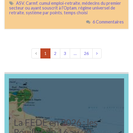
ASV
,
Carmf
,
cumul emploi-retraite
,
médecins du premier
secteur ou ayant souscrit à l’Optam
,
régime universel de
retraite
,
système par points
,
temps choisi
6 Commentaires
1
2
3
…
26
La FEDE en 2026 : les
Pouilles du 16 au 20