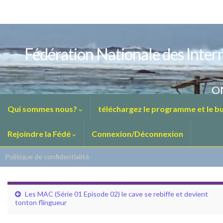
Fédération Nationale des Intern
ON
Qui sommes nous?
téléchargez le programme et le bul
Rejoindre la Fédé
Connexion/Déconnexion
Politique de confidentialité
Les MAC (Série 01 Episode 02) le cave se rebiffe et devient
tonton flingueur