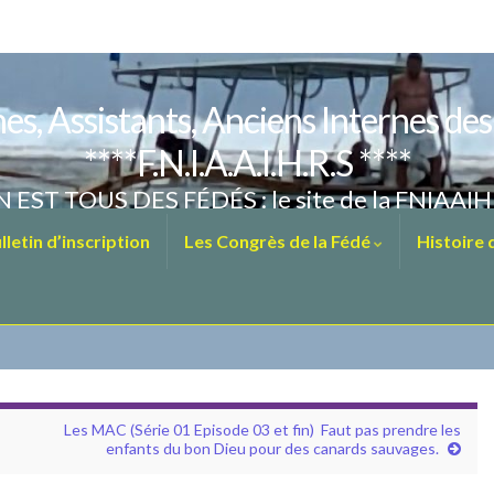
es, Assistants, Anciens Internes de
****F.N.I.A.A.I.H.R.S ****
 EST TOUS DES FÉDÉS : le site de la FNIAAI
letin d’inscription
Les Congrès de la Fédé
Histoire
Les MAC (Série 01 Episode 03 et fin) Faut pas prendre les
enfants du bon Dieu pour des canards sauvages.