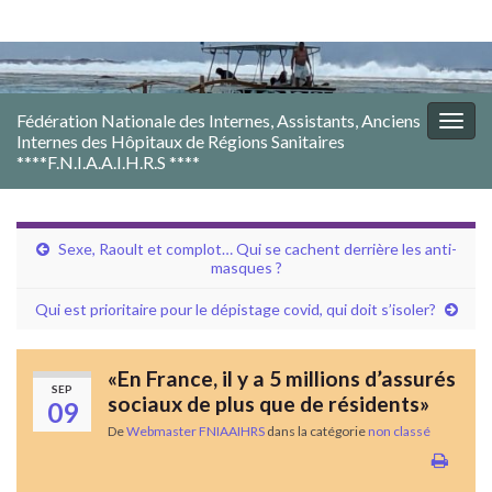
Fédération Nationale des Internes, Assistants, Anciens
Togg
Internes des Hôpitaux de Régions Sanitaires
navig
****F.N.I.A.A.I.H.R.S ****
Sexe, Raoult et complot… Qui se cachent derrière les anti-
masques ?
Qui est prioritaire pour le dépistage covid, qui doit s’isoler?
«En France, il y a 5 millions d’assurés
SEP
sociaux de plus que de résidents»
09
De
Webmaster FNIAAIHRS
dans la catégorie
non classé