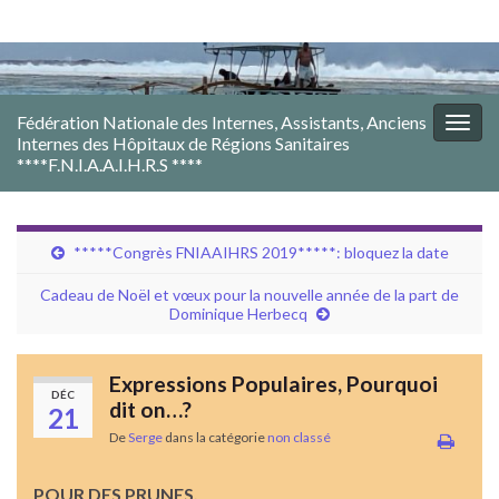
Fédération Nationale des Internes, Assistants, Anciens
Togg
Internes des Hôpitaux de Régions Sanitaires
navig
****F.N.I.A.A.I.H.R.S ****
*****Congrès FNIAAIHRS 2019*****: bloquez la date
Cadeau de Noël et vœux pour la nouvelle année de la part de
Dominique Herbecq
Expressions Populaires, Pourquoi
DÉC
dit on…?
21
De
Serge
dans la catégorie
non classé
POUR DES PRUNES.