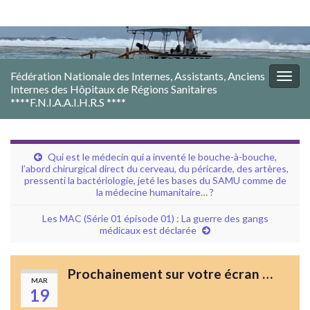
Fédération Nationale des Internes, Assistants, Anciens
Togg
Internes des Hôpitaux de Régions Sanitaires
navig
****F.N.I.A.A.I.H.R.S ****
Qui est le médecin qui a inventé le bouche-à-bouche,
l’abord chirurgical direct du cerveau, du péricarde, des artères,
pressenti la bactériologie, jeté les bases du SAMU comme de
la médecine humanitaire… ?
Les MAC (Série 01 épisode 01) : La guerre des gangs
médicaux est déclarée
Prochainement sur votre écran …
MAR
19