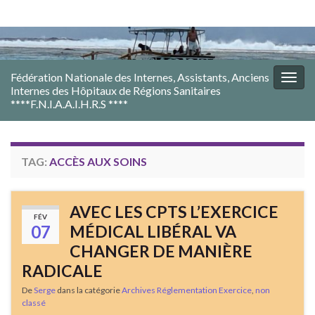
Fédération Nationale des Internes, Assistants, Anciens
Togg
Internes des Hôpitaux de Régions Sanitaires
navig
****F.N.I.A.A.I.H.R.S ****
TAG:
ACCÈS AUX SOINS
AVEC LES CPTS L’EXERCICE
FÉV
07
MÉDICAL LIBÉRAL VA
CHANGER DE MANIÈRE
RADICALE
De
Serge
dans la catégorie
Archives Réglementation Exercice
,
non
classé