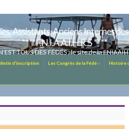
es, Assistants, Anciens Internes de
****F.N.I.A.A.I.H.R.S ****
 EST TOUS DES FÉDÉS : le site de la FNIAAI
letin d’inscription
Les Congrès de la Fédé
Histoire