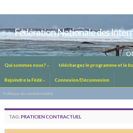
Fédération Nationale des Intern
ON
Qui sommes nous?
téléchargez le programme et le bul
Rejoindre la Fédé
Connexion/Déconnexion
Politique de confidentialité
TAG:
PRATICIEN CONTRACTUEL