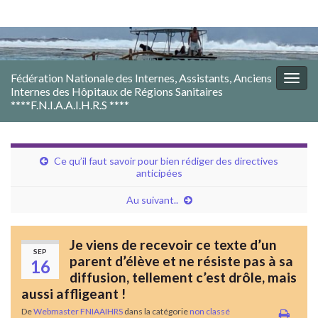
Fédération Nationale des Internes, Assistants, Anciens
Togg
Internes des Hôpitaux de Régions Sanitaires
navig
****F.N.I.A.A.I.H.R.S ****
Ce qu’il faut savoir pour bien rédiger des directives
anticipées
Au suivant..
Je viens de recevoir ce texte d’un
SEP
parent d’élève et ne résiste pas à sa
16
diffusion, tellement c’est drôle, mais
aussi affligeant !
De
Webmaster FNIAAIHRS
dans la catégorie
non classé