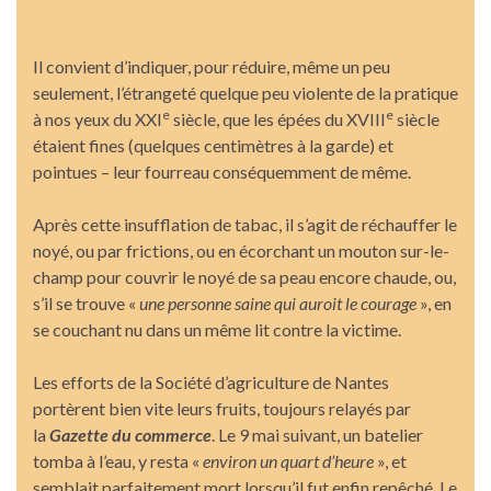
Il convient d’indiquer, pour réduire, même un peu
seulement, l’étrangeté quelque peu violente de la pratique
e
e
à nos yeux du XXI
siècle, que les épées du XVIII
siècle
étaient fines (quelques centimètres à la garde) et
pointues – leur fourreau conséquemment de même.
Après cette insufflation de tabac, il s’agit de réchauffer le
noyé, ou par frictions, ou en écorchant un mouton sur-le-
champ pour couvrir le noyé de sa peau encore chaude, ou,
s’il se trouve «
une personne saine qui auroit le courage
», en
se couchant nu dans un même lit contre la victime.
Les efforts de la Société d’agriculture de Nantes
portèrent bien vite leurs fruits, toujours relayés par
la
Gazette du commerce
. Le 9 mai suivant, un batelier
tomba à l’eau, y resta «
environ un quart d’heure
», et
semblait parfaitement mort lorsqu’il fut enfin repêché. Le