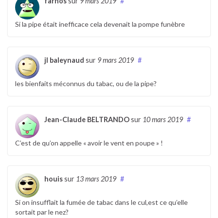
farnos
sur
9 mars 2019
#
Si la pipe était inefficace cela devenait la pompe funèbre
jl baleynaud
sur
9 mars 2019
#
les bienfaits méconnus du tabac, ou de la pipe?
Jean-Claude BELTRANDO
sur
10 mars 2019
#
C’est de qu’on appelle « avoir le vent en poupe » !
houis
sur
13 mars 2019
#
Si on insufflait la fumée de tabac dans le cul,est ce qu’elle
sortait par le nez?