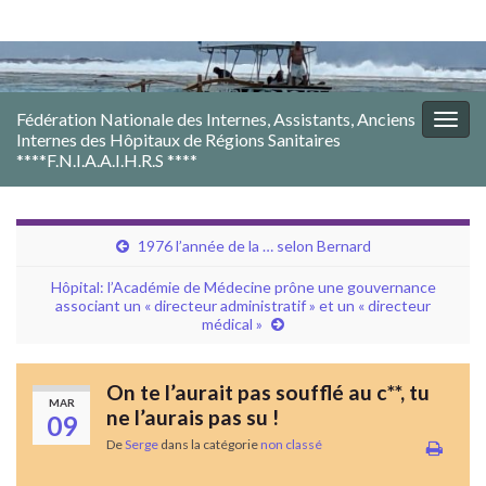
Fédération Nationale des Internes, Assistants, Anciens
Togg
Internes des Hôpitaux de Régions Sanitaires
navig
****F.N.I.A.A.I.H.R.S ****
1976 l’année de la … selon Bernard
Hôpital: l’Académie de Médecine prône une gouvernance
associant un « directeur administratif » et un « directeur
médical »
On te l’aurait pas soufflé au c**, tu
MAR
ne l’aurais pas su !
09
De
Serge
dans la catégorie
non classé